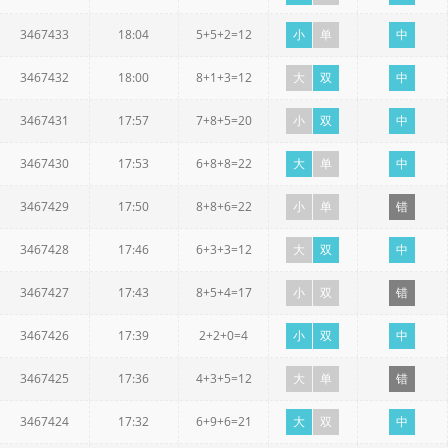
3467433
18:04
5+5+2=12
小
单
中
3467432
18:00
8+1+3=12
大
双
中
3467431
17:57
7+8+5=20
小
双
中
3467430
17:53
6+8+8=22
大
单
中
3467429
17:50
8+8+6=22
小
单
错
3467428
17:46
6+3+3=12
大
双
中
3467427
17:43
8+5+4=17
小
双
错
3467426
17:39
2+2+0=4
小
双
中
3467425
17:36
4+3+5=12
大
单
错
3467424
17:32
6+9+6=21
大
双
中