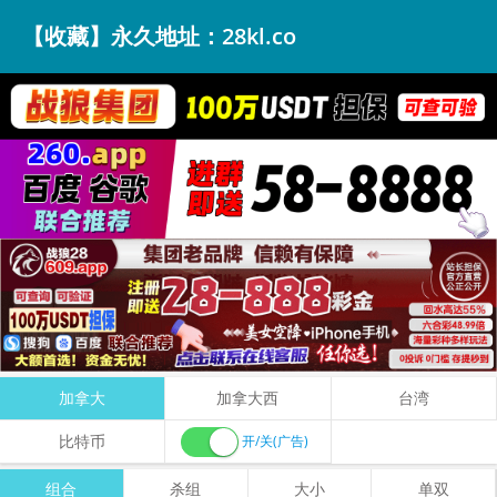
【收藏】永久地址：28kl.co
加拿大
加拿大西
台湾
比特币
开/关(广告)
组合
杀组
大小
单双